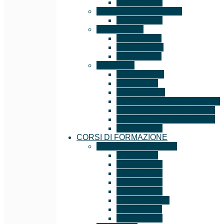
ISO 13485
Sicurezza Alimentare
ISO 22000
Altre norme
GOST – R
ISO 22716
ISO 10891
Prodotto
EN 1090-1
ISO 3834
ISO 9606-1
REGOLAMENTO UE 1179
REGOLAMENTO UE 715
REGOLAMENTO UE 333
UNI 11352
CORSI DI FORMAZIONE
Auditor/Lead Auditor
ISO 9001
ISO 45001
ISO 14001
ISO 22301
ISO 27001
ISO 20000-1
ISO 19011
ISO 22000