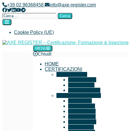
+39 02 96368458
info@axe-register.com
Cookie Policy (UE)
MENU
AXE REGISTER – Certificazione, Formazione & Ispezione
Chiudi
HOME
CERTIFICAZIONI
IT e Security
ISO 27001
ISO 22301
ISO 20000-1
Sistemi di Gestione
ISO 9001
ISO 14001
ISO 45001
ISO 37001
ISO 39001
ISO 50001