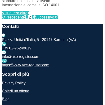
standard riconosciuti a livello
internazionale, come la ISO 14001.
Visualizza altro
Precedente
1
2
3
Successivo
Contatti
Piazza Unità d'Italia, 5 - 20147 Saronno (VA)
+39 02-96248619
info@axe-register.com
https://www.axe-register.com
Scopri di più
Privacy Policy
Chiedi un offerta
Blog