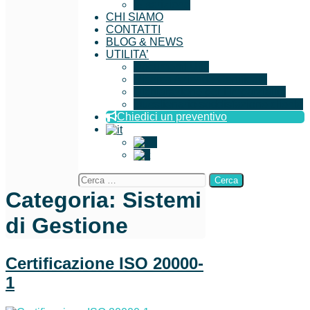
Iscrizione
CHI SIAMO
CONTATTI
BLOG & NEWS
UTILITA’
Documenti Utili
Ricerca Aziende Certificate
Dichiarazione per l’imparzialità
Questionario soddisfazione cliente
Chiedici un preventivo
Categoria:
Sistemi
di Gestione
Certificazione ISO 20000-
1