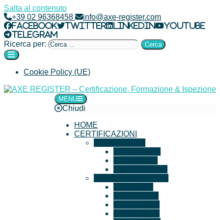
Salta al contenuto
+39 02 96368458
info@axe-register.com
Facebook
Twitter
LinkedIn
YouTube
Telegram
Ricerca per:
Cookie Policy (UE)
MENU
AXE REGISTER – Certificazione, Formazione & Ispezione
Chiudi
HOME
CERTIFICAZIONI
IT e Security
ISO 27001
ISO 22301
ISO 20000-1
Sistemi di Gestione
ISO 9001
ISO 14001
ISO 45001
ISO 37001