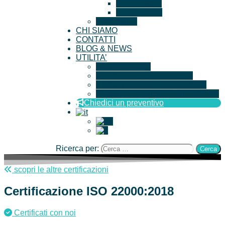
ISO 19011
ISO 22000
Iscrizione
CHI SIAMO
CONTATTI
BLOG & NEWS
UTILITA’
Documenti Utili
Ricerca Aziende Certificate
Dichiarazione per l’imparzialità
Questionario soddisfazione cliente
Chiedici un preventivo
Ricerca per:
scopri le altre certificazioni
Certificazione
ISO 22000
:2018
Certificati con noi