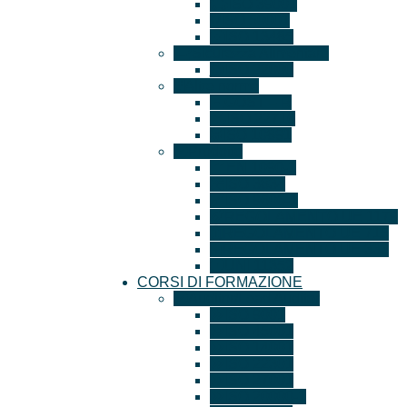
ISO 39001
ISO 50001
ISO 13485
Sicurezza Alimentare
ISO 22000
Altre norme
GOST – R
ISO 22716
ISO 10891
Prodotto
EN 1090-1
ISO 3834
ISO 9606-1
REGOLAMENTO UE 1179
REGOLAMENTO UE 715
REGOLAMENTO UE 333
UNI 11352
CORSI DI FORMAZIONE
Auditor/Lead Auditor
ISO 9001
ISO 45001
ISO 14001
ISO 22301
ISO 27001
ISO 20000-1