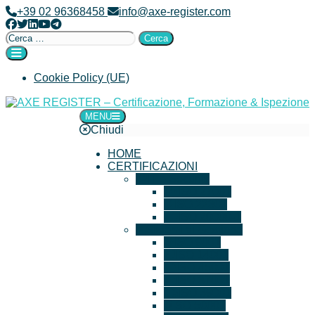
+39 02 96368458
info@axe-register.com
Cookie Policy (UE)
MENU
AXE REGISTER – Certificazione, Formazione & Ispezione
Chiudi
HOME
CERTIFICAZIONI
IT e Security
ISO 27001
ISO 22301
ISO 20000-1
Sistemi di Gestione
ISO 9001
ISO 14001
ISO 45001
ISO 37001
ISO 39001
ISO 50001