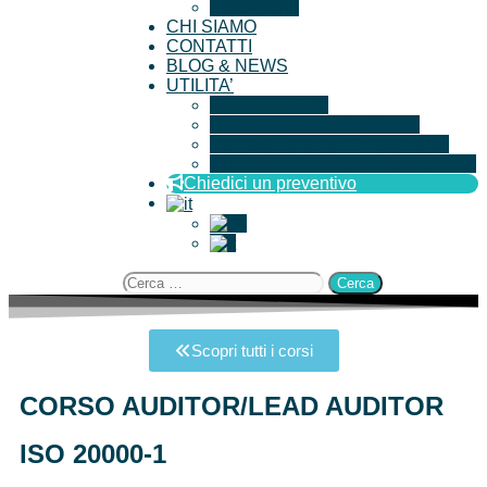
Iscrizione
CHI SIAMO
CONTATTI
BLOG & NEWS
UTILITA’
Documenti Utili
Ricerca Aziende Certificate
Dichiarazione per l’imparzialità
Questionario soddisfazione cliente
Chiedici un preventivo
Scopri tutti i corsi
CORSO AUDITOR/LEAD AUDITOR
ISO 20000-1