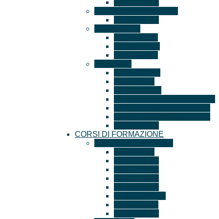
ISO 13485
Sicurezza Alimentare
ISO 22000
Altre norme
GOST – R
ISO 22716
ISO 10891
Prodotto
EN 1090-1
ISO 3834
ISO 9606-1
REGOLAMENTO UE 1179
REGOLAMENTO UE 715
REGOLAMENTO UE 333
UNI 11352
CORSI DI FORMAZIONE
Auditor/Lead Auditor
ISO 9001
ISO 45001
ISO 14001
ISO 22301
ISO 27001
ISO 20000-1
ISO 19011
ISO 22000