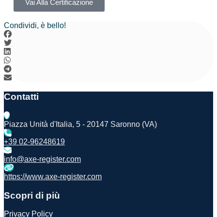
Vai Alla Certificazione
Condividi, è bello!
Contatti
Piazza Unità d'Italia, 5 - 20147 Saronno (VA)
+39 02-96248619
info@axe-register.com
https://www.axe-register.com
Scopri di più
Privacy Policy