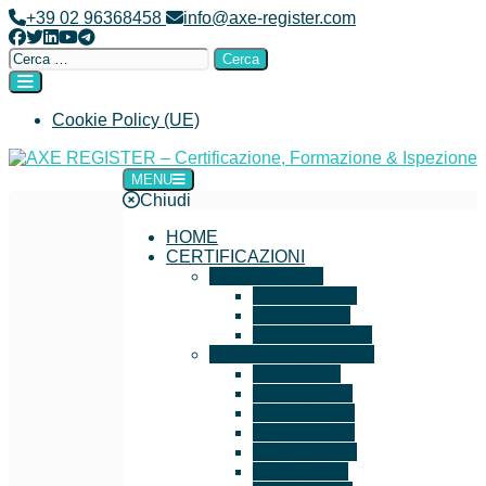
+39 02 96368458
info@axe-register.com
Cookie Policy (UE)
MENU
AXE REGISTER – Certificazione, Formazione & Ispezione
Chiudi
HOME
CERTIFICAZIONI
IT e Security
ISO 27001
ISO 22301
ISO 20000-1
Sistemi di Gestione
ISO 9001
ISO 14001
ISO 45001
ISO 37001
ISO 39001
ISO 50001