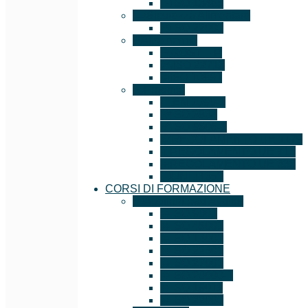
ISO 13485
Sicurezza Alimentare
ISO 22000
Altre norme
GOST – R
ISO 22716
ISO 10891
Prodotto
EN 1090-1
ISO 3834
ISO 9606-1
REGOLAMENTO UE 1179
REGOLAMENTO UE 715
REGOLAMENTO UE 333
UNI 11352
CORSI DI FORMAZIONE
Auditor/Lead Auditor
ISO 9001
ISO 45001
ISO 14001
ISO 22301
ISO 27001
ISO 20000-1
ISO 19011
ISO 22000