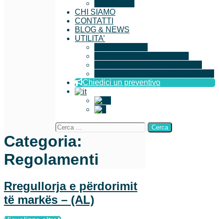
Iscrizione
CHI SIAMO
CONTATTI
BLOG & NEWS
UTILITA’
Documenti Utili
Ricerca Aziende Certificate
Dichiarazione per l’imparzialità
Questionario soddisfazione cliente
Chiedici un preventivo
Categoria:
Regolamenti
Rregullorja e përdorimit
të markës – (AL)