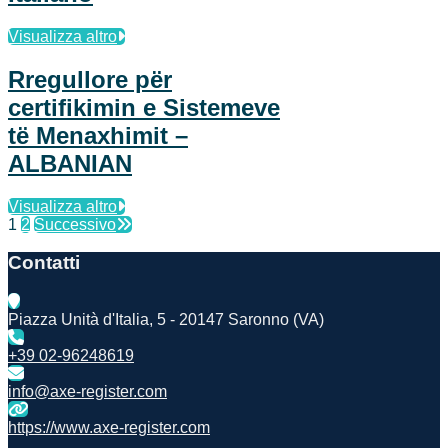
Visualizza altro
Rregullore për
certifikimin e Sistemeve
të Menaxhimit –
ALBANIAN
Visualizza altro
1
2
Successivo
Contatti
Piazza Unità d'Italia, 5 - 20147 Saronno (VA)
+39 02-96248619
info@axe-register.com
https://www.axe-register.com