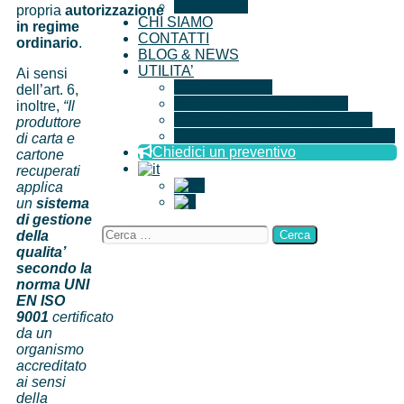
Iscrizione
propria
autorizzazione
CHI SIAMO
in regime
CONTATTI
ordinario
.
BLOG & NEWS
UTILITA’
Ai sensi
Documenti Utili
dell’art. 6,
Ricerca Aziende Certificate
inoltre,
“Il
Dichiarazione per l’imparzialità
produttore
Questionario soddisfazione cliente
di carta e
Chiedici un preventivo
cartone
recuperati
applica
un
sistema
di gestione
della
qualita’
secondo la
norma UNI
EN ISO
9001
certificato
da un
organismo
accreditato
ai sensi
della