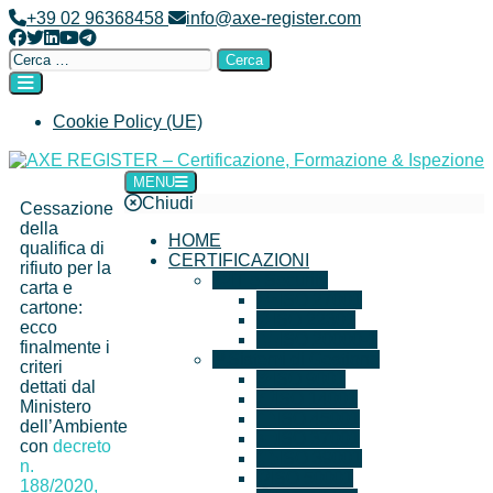
+39 02 96368458
info@axe-register.com
Cookie Policy (UE)
MENU
AXE REGISTER – Certificazione, Formazione & Ispezione
Chiudi
Cessazione
della
HOME
qualifica di
CERTIFICAZIONI
rifiuto per la
IT e Security
carta e
ISO 27001
cartone:
ISO 22301
ecco
ISO 20000-1
finalmente i
Sistemi di Gestione
criteri
ISO 9001
dettati dal
ISO 14001
Ministero
ISO 45001
dell’Ambiente
ISO 37001
con
decreto
ISO 39001
n.
ISO 50001
188/2020,