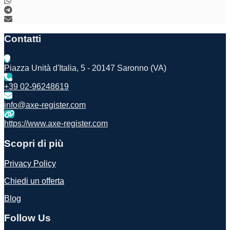
Contatti
Piazza Unità d'Italia, 5 - 20147 Saronno (VA)
+39 02-96248619
info@axe-register.com
https://www.axe-register.com
Scopri di più
Privacy Policy
Chiedi un offerta
Blog
Follow Us