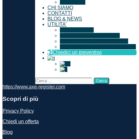
Iscrizione
CHI SIAMO
CONTATTI
BLOG & NEWS
UTILITA’
Documenti Utili
Ricerca Aziende Certificate
Dichiarazione per l’imparzialità
Questionario soddisfazione cliente
Chiedici un preventivo
https://www.axe-register.com
Scopri di più
Privacy Policy
Chiedi un offerta
Blog