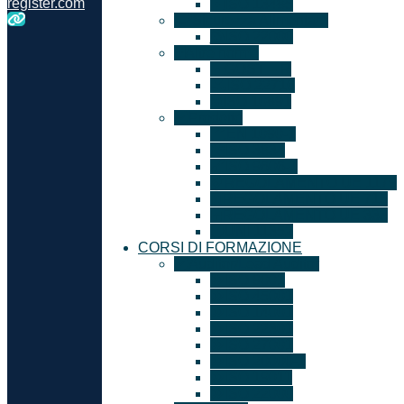
register.com
ISO 13485
Sicurezza Alimentare
ISO 22000
Altre norme
GOST – R
ISO 22716
ISO 10891
Prodotto
EN 1090-1
ISO 3834
ISO 9606-1
REGOLAMENTO UE 1179
REGOLAMENTO UE 715
REGOLAMENTO UE 333
UNI 11352
CORSI DI FORMAZIONE
Auditor/Lead Auditor
ISO 9001
ISO 45001
ISO 14001
ISO 22301
ISO 27001
ISO 20000-1
ISO 19011
ISO 22000