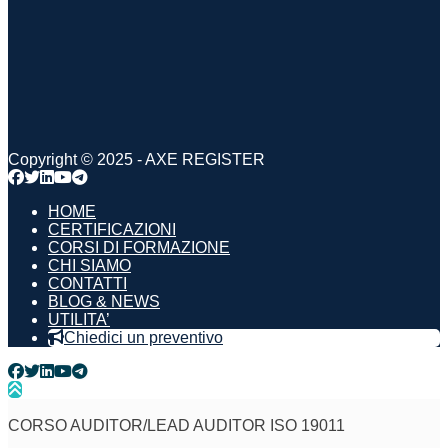
Copyright © 2025 - AXE REGISTER
Facebook
Twitter
LinkedIn
YouTube
Telegram
HOME
CERTIFICAZIONI
CORSI DI FORMAZIONE
CHI SIAMO
CONTATTI
BLOG & NEWS
UTILITA’
Chiedici un preventivo
Facebook
Twitter
LinkedIn
YouTube
Telegram
CORSO AUDITOR/LEAD AUDITOR ISO 19011