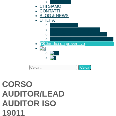
Iscrizione
CHI SIAMO
CONTATTI
BLOG & NEWS
UTILITA’
Documenti Utili
Ricerca Aziende Certificate
Dichiarazione per l’imparzialità
Questionario soddisfazione cliente
Chiedici un preventivo
Ricerca
per:
CORSO
AUDITOR/LEAD
AUDITOR ISO
19011