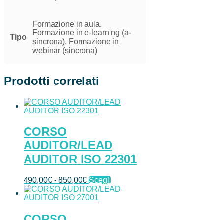
Formazione in aula,
Formazione in e-learning (a-
Tipo
sincrona), Formazione in
webinar (sincrona)
Prodotti correlati
CORSO
AUDITOR/LEAD
AUDITOR ISO 22301
Fascia
Questo
490,00
€
-
850,00
€
Scegli
di
prodotto
prezzo:
ha
da
più
490,00€
varianti.
CORSO