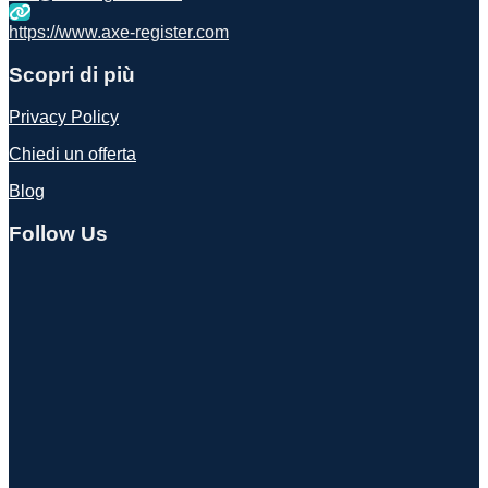
nella
pagina
https://www.axe-register.com
del
prodotto
Scopri di più
Privacy Policy
Chiedi un offerta
Blog
Follow Us