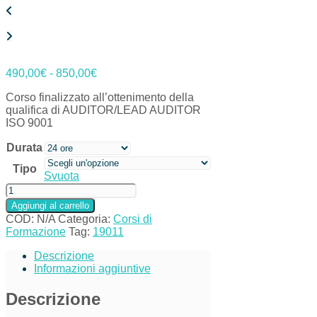
Fascia
490,00
€
-
850,00
€
di
Corso finalizzato all’ottenimento della
prezzo:
qualifica di AUDITOR/LEAD AUDITOR
da
ISO 9001
490,00€
a
Durata
850,00€
Tipo
Svuota
CORSO
AUDITOR/LEAD
Aggiungi al carrello
AUDITOR
COD:
N/A
Categoria:
Corsi di
ISO
Formazione
Tag:
19011
19011
quantità
Descrizione
Informazioni aggiuntive
Descrizione