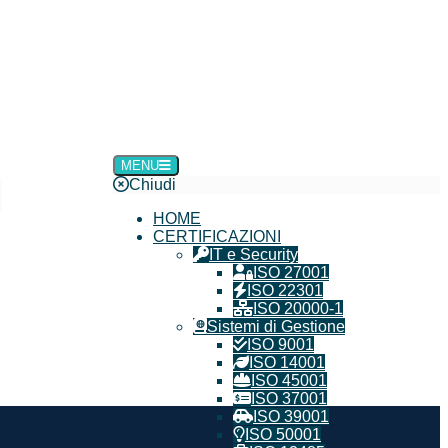
MENU
Chiudi
HOME
CERTIFICAZIONI
IT e Security
ISO 27001
ISO 22301
ISO 20000-1
Sistemi di Gestione
ISO 9001
ISO 14001
ISO 45001
ISO 37001
ISO 39001
ISO 50001