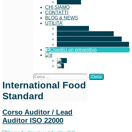
Iscrizione
CHI SIAMO
CONTATTI
BLOG & NEWS
UTILITA’
Documenti Utili
Ricerca Aziende Certificate
Dichiarazione per l’imparzialità
Questionario soddisfazione cliente
Chiedici un preventivo
International Food
Standard
Corso Auditor / Lead
Auditor ISO 22000