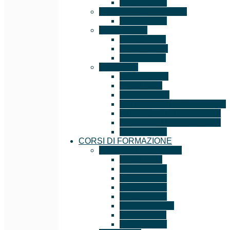
ISO 13485
Sicurezza Alimentare
ISO 22000
Altre norme
GOST – R
ISO 22716
ISO 10891
Prodotto
EN 1090-1
ISO 3834
ISO 9606-1
REGOLAMENTO UE 1179
REGOLAMENTO UE 715
REGOLAMENTO UE 333
UNI 11352
CORSI DI FORMAZIONE
Auditor/Lead Auditor
ISO 9001
ISO 45001
ISO 14001
ISO 22301
ISO 27001
ISO 20000-1
ISO 19011
ISO 22000