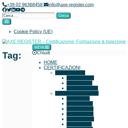
+39 02 96368458
info@axe-register.com
Cookie Policy (UE)
MENU
AXE REGISTER – Certificazione, Formazione & Ispezione
Chiudi
Tag:
HOME
CERTIFICAZIONI
IT e Security
ISO 27001
ISO 22301
ISO 20000-1
Sistemi di Gestione
ISO 9001
ISO 14001
ISO 45001
ISO 37001
ISO 39001
ISO 50001