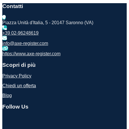
Contatti
Piazza Unità d'Italia, 5 - 20147 Saronno (VA)
+39 02-96248619
info@axe-register.com
https://www.axe-register.com
Scopri di più
Privacy Policy
Chiedi un offerta
Blog
Follow Us