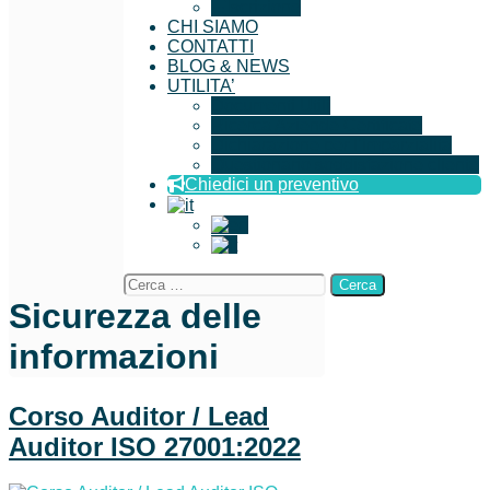
Iscrizione
CHI SIAMO
CONTATTI
BLOG & NEWS
UTILITA’
Documenti Utili
Ricerca Aziende Certificate
Dichiarazione per l’imparzialità
Questionario soddisfazione cliente
Chiedici un preventivo
Sicurezza delle
informazioni
Corso Auditor / Lead
Auditor ISO 27001:2022