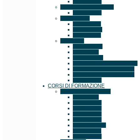
ISO 13485
Sicurezza Alimentare
ISO 22000
Altre norme
GOST – R
ISO 22716
ISO 10891
Prodotto
EN 1090-1
ISO 3834
ISO 9606-1
REGOLAMENTO UE 1179
REGOLAMENTO UE 715
REGOLAMENTO UE 333
UNI 11352
CORSI DI FORMAZIONE
Auditor/Lead Auditor
ISO 9001
ISO 45001
ISO 14001
ISO 22301
ISO 27001
ISO 20000-1
ISO 19011
ISO 22000