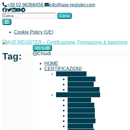
+39 02 96368458
info@axe-register.com
Cookie Policy (UE)
MENU
AXE REGISTER – Certificazione, Formazione & Ispezione
Chiudi
Tag:
HOME
CERTIFICAZIONI
IT e Security
ISO 27001
ISO 22301
ISO 20000-1
Sistemi di Gestione
ISO 9001
ISO 14001
ISO 45001
ISO 37001
ISO 39001
ISO 50001