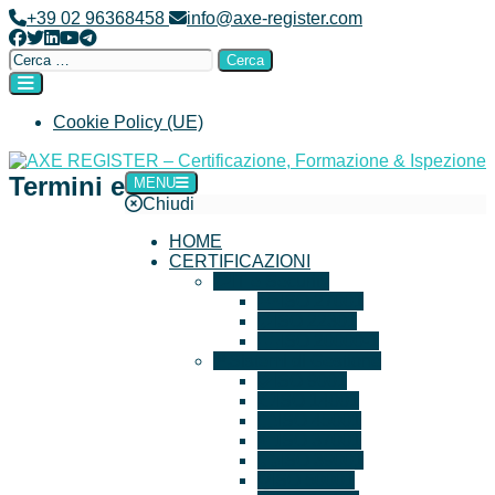
Salta
+39 02 96368458
info@axe-register.com
al
Facebook
Twitter
LinkedIn
YouTube
Telegram
contenuto
Ricerca
per:
Cookie Policy (UE)
Termini e
MENU
AXE REGISTER – Certificazione, Formazione & Ispezione
Chiudi
HOME
CERTIFICAZIONI
IT e Security
ISO 27001
ISO 22301
ISO 20000-1
Sistemi di Gestione
ISO 9001
ISO 14001
ISO 45001
ISO 37001
ISO 39001
ISO 50001