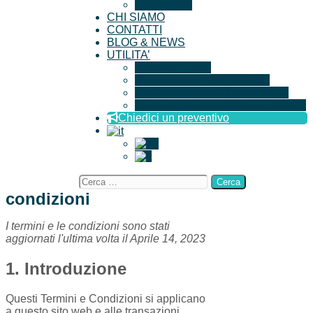
Iscrizione
CHI SIAMO
CONTATTI
BLOG & NEWS
UTILITA’
Documenti Utili
Ricerca Aziende Certificate
Dichiarazione per l’imparzialità
Questionario soddisfazione cliente
Chiedici un preventivo
Ricerca
per:
condizioni
I termini e le condizioni sono stati
aggiornati l'ultima volta il Aprile 14, 2023
1. Introduzione
Questi Termini e Condizioni si applicano
a questo sito web e alle transazioni