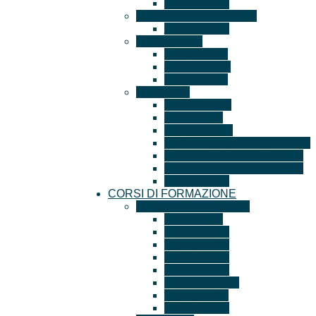
ISO 13485
Sicurezza Alimentare
ISO 22000
Altre norme
GOST – R
ISO 22716
ISO 10891
Prodotto
EN 1090-1
ISO 3834
ISO 9606-1
REGOLAMENTO UE 1179
REGOLAMENTO UE 715
REGOLAMENTO UE 333
UNI 11352
CORSI DI FORMAZIONE
Auditor/Lead Auditor
ISO 9001
ISO 45001
ISO 14001
ISO 22301
ISO 27001
ISO 20000-1
ISO 19011
ISO 22000