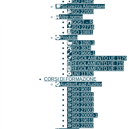
ISO 13485
Sicurezza Alimentare
ISO 22000
Altre norme
GOST – R
ISO 22716
ISO 10891
Prodotto
EN 1090-1
ISO 3834
ISO 9606-1
REGOLAMENTO UE 1179
REGOLAMENTO UE 715
REGOLAMENTO UE 333
UNI 11352
CORSI DI FORMAZIONE
Auditor/Lead Auditor
ISO 9001
ISO 45001
ISO 14001
ISO 22301
ISO 27001
ISO 20000-1
ISO 19011
ISO 22000