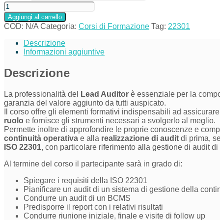
Aggiungi al carrello
COD:
N/A
Categoria:
Corsi di Formazione
Tag:
22301
Descrizione
Informazioni aggiuntive
Descrizione
La professionalità del
Lead Auditor
è essenziale per la compos
garanzia del valore aggiunto da tutti auspicato.
Il corso offre gli elementi formativi indispensabili ad assicura
ruolo
e fornisce gli strumenti necessari a svolgerlo al meglio.
Permette inoltre di approfondire le proprie conoscenze e comp
continuità operativa
e alla
realizzazione di audit
di prima, se
ISO 22301
, con particolare riferimento alla gestione di audit di
Al termine del corso il partecipante sarà in grado di:
Spiegare i requisiti della ISO 22301
Pianificare un audit di un sistema di gestione della conti
Condurre un audit di un BCMS
Predisporre il report con i relativi risultati
Condurre riunione iniziale, finale e visite di follow up