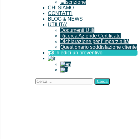
Iscrizione
CHI SIAMO
CONTATTI
BLOG & NEWS
UTILITA’
Documenti Utili
Ricerca Aziende Certificate
Dichiarazione per l’imparzialità
Questionario soddisfazione cliente
Chiedici un preventivo