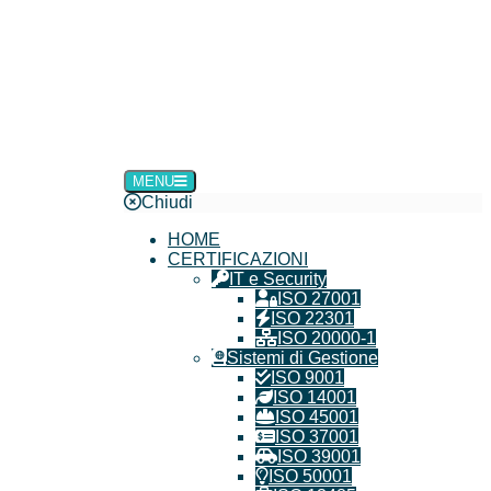
MENU
Chiudi
HOME
CERTIFICAZIONI
IT e Security
ISO 27001
ISO 22301
ISO 20000-1
Sistemi di Gestione
ISO 9001
ISO 14001
ISO 45001
ISO 37001
ISO 39001
ISO 50001